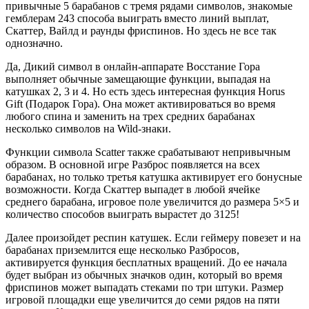
привычные 5 барабанов с тремя рядами символов, знакомые
гемблерам 243 способа выиграть вместо линий выплат,
Скаттер, Вайлд и раунды фриспинов. Но здесь не все так
однозначно.
Да, Дикий символ в онлайн-аппарате Восстание Гора
выполняет обычные замещающие функции, выпадая на
катушках 2, 3 и 4. Но есть здесь интересная функция Horus
Gift (Подарок Гора). Она может активироваться во время
любого спина и заменить на трех средних барабанах
несколько символов на Wild-знаки.
Функции символа Scatter также срабатывают непривычным
образом. В основной игре Разброс появляется на всех
барабанах, но только третья катушка активирует его бонусные
возможности. Когда Скаттер выпадет в любой ячейке
среднего барабана, игровое поле увеличится до размера 5×5 и
количество способов выиграть вырастет до 3125!
Далее произойдет респин катушек. Если геймеру повезет и на
барабанах приземлится еще несколько Разбросов,
активируется функция бесплатных вращений. До ее начала
будет выбран из обычных значков один, который во время
фриспинов может выпадать стеками по три штуки. Размер
игровой площадки еще увеличится до семи рядов на пяти