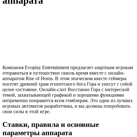
аппарата
Компания Evoplay Entertainment предлагает азартным игрокам
отправиться в путешествие сквозь время вместе с онлайн-
аппаратом Rise of Horus. В этом эпическом квесте геймеры
посетят древний храм египетского бога Гора и унесут с собой
целое состояние. Онлайн-слот Восстание Гора с интересной
темой, захватывающей графикой и хорошими функциями
непременно понравится всем гемблерам. Это один из лучших
игровых автоматов разработчика, и вы должны попробовать
свои силы в этой игре.
Ставки, правила и основные
параметры аппарата